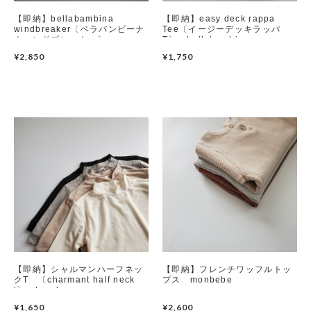
【即納】bellabambina
【即納】easy deck rappa
windbreaker〔ベラバンビーナ
Tee〔イージーデッキラッパ
ウィンドブレーカー〕
T〕 bellabambina
bellabambina
¥2,850
¥1,750
【即納】シャルマンハーフネッ
【即納】フレンチワッフルトッ
クT 〔charmant half neck
プス monbebe
t〕 haroharo
¥1,650
¥2,600