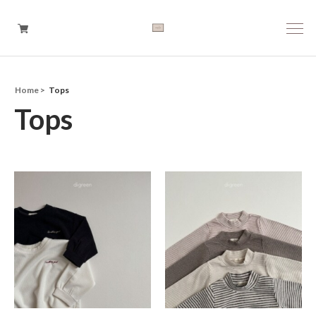
Home
Tops
Boys
Tops
Girls
Baby
Brand
Tops
Bottoms
Outer