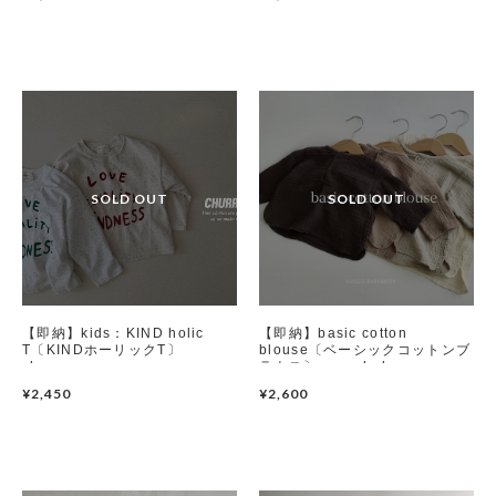
【即納】kids：KIND holic
【即納】basic cotton
T〔KINDホーリックT〕
blouse〔ベーシックコットンブ
churros
ラウス〕 monbebe
¥2,450
¥2,600