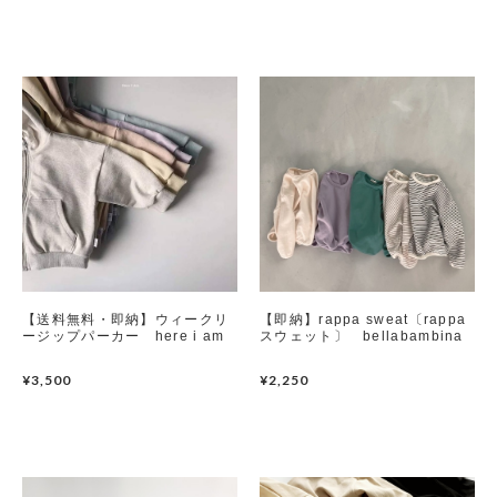
Swimwear
サイズ検索
Gift wrapping
【送料無料・即納】ウィークリ
【即納】rappa sweat〔rappa
ージップパーカー here i am
スウェット〕 bellabambina
¥3,500
¥2,250