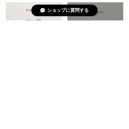
ショップに質問する
【即納】kids：triangle flower
【即納】kids：logo single
single T〔三角フラワーシング
T〔ロゴシングルT〕
ルT〕 boneoune
boneoune
¥2,750
¥2,300