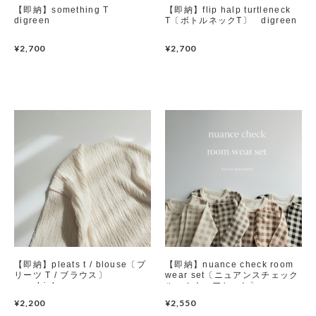
【即納】something T
【即納】flip halp turtleneck
digreen
T〔ボトルネックT〕 digreen
Set up / Salopette / One piece
¥2,700
¥2,700
Leggings / tights
Room wear
Hat / Cap
Socks
Shoes
Bag
【即納】pleats t / blouse〔プ
【即納】nuance check room
リーツ T / ブラウス〕
wear set〔ニュアンスチェック
Accessories / Goods
nunubiel
ルームウェアセット〕
peekaboo
¥2,200
¥2,550