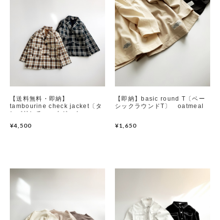
【送料無料・即納】
【即納】basic round T〔ベー
tambourine check jacket〔タ
シックラウンドT〕 oatmeal
ンバリンチェックジャケッ
ト〕 mamami
¥4,500
¥1,650