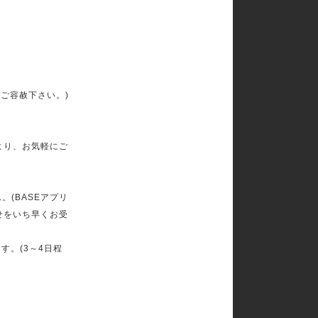
ご容赦下さい。)
より、お気軽にご
(BASEアプリ
せをいち早くお受
す。(3～4日程