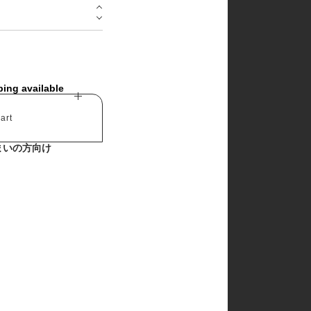
churros
cotton house
cotton zoo
de marvi
digreen
eepple
from I
ping available
go.u
g.blessing
haroharo
art
here i am
hyvaa
まいの方向け
jm snail
lacamel
lalaland
lastella
lindo
lovin
mamami
melonswitch
million dollar baby
minibonbon
mini market
mini robe
miso
monbebe