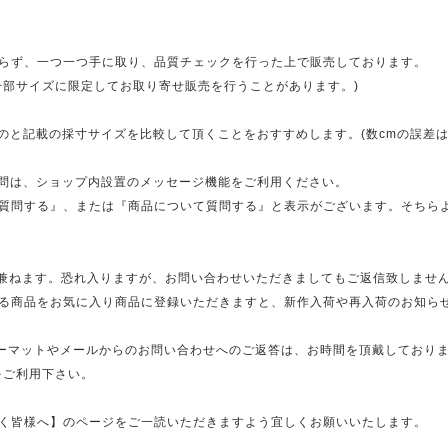
らず、一つ一つ手に取り、品質チェックを行った上で販売しております。
一部サイズに限定してお取り寄せ販売を行うことがあります。)
のと記載の採寸サイズを比較して頂くことをおすすめします。(数cmの誤差は
質問は、ショップ内設置のメッセージ機能をご利用ください。
質問する』、または『商品について質問する』と表示がございます。そちら
兼ねます。恐れ入りますが、お問い合わせいただきましてもご返信致しません。
る商品をお気に入り商品に登録いただきますと、新作入荷や再入荷のお知ら
ォーマットやメールからのお問い合わせへのご返答は、お時間を頂戴しておりま
をご利用下さい。
く皆様へ】のページをご一読いただきますよう宜しくお願いいたします。