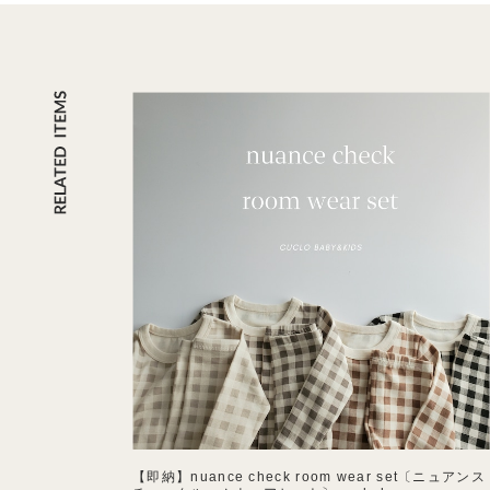
【即納】nuance check room wear set〔ニュアンス