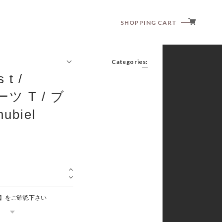
SHOPPING CART
Categories:
t /
ーツ T / ブ
biel
anggo
anne shirley
aosta
article
babyzzam
bebeholic
bellabambina
black bean
blanc blanc
】をご確認下さい
boneoune
bonito
brordyjane