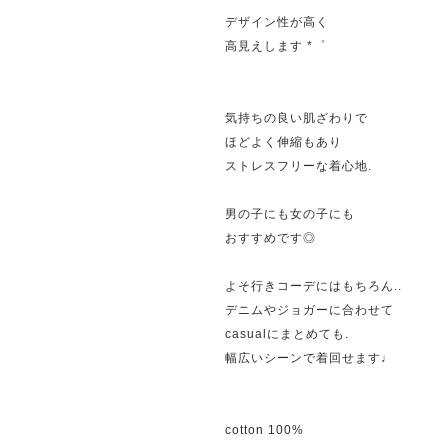
デザイン性が高く
高見えします *゜
気持ちの良い肌ざわりで
ほどよく伸縮もあり
ストレスフリーな着心地.
男の子にも女の子にも
おすすめです◎
よそ行きコーデにはもちろん..
デニムやジョガーに合わせて
casualにまとめても.
幅広いシーンで着回せます♩
cotton 100%