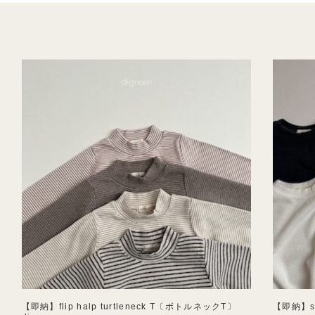
【即納】flip halp turtleneck T〔ボトルネックT〕
【即納】so