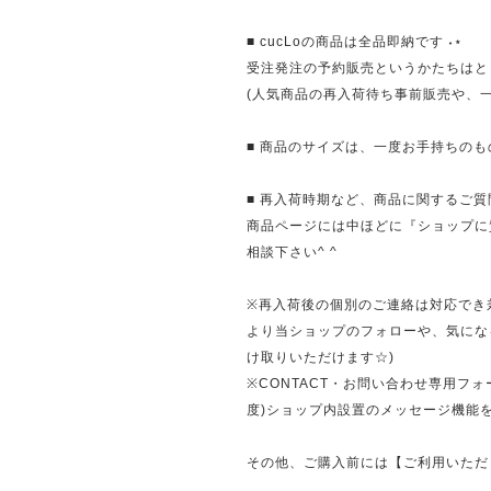
■ cucLoの商品は全品即納です ˖⋆
受注発注の予約販売というかたちはと
(人気商品の再入荷待ち事前販売や、
■ 商品のサイズは、一度お手持ちのも
■ 再入荷時期など、商品に関するご
商品ページには中ほどに『ショップに
相談下さい^ ^
※再入荷後の個別のご連絡は対応でき
より当ショップのフォローや、気にな
け取りいただけます☆)
※CONTACT・お問い合わせ専用フ
度)ショップ内設置のメッセージ機能
その他、ご購入前には【ご利用いただ