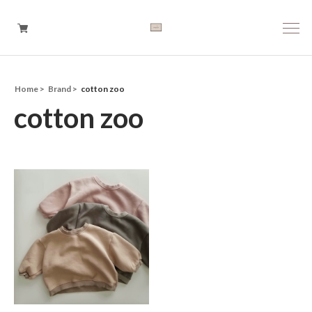
Home
Brand
cotton zoo
Boys
cotton zoo
Girls
Baby
Brand
Tops
Bottoms
Outer