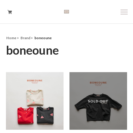
Home
Brand
boneoune
Boys
boneoune
Girls
Baby
Brand
Tops
Bottoms
Outer