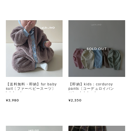
Swimwear
サイズ検索
Gift wrapping
【送料無料・即納】fur baby
【即納】kids：corduroy
suit〔ファーベビースーツ〕
pants〔コーデュロイパン
lalaland
ツ〕 lalaland
¥3,980
¥2,350