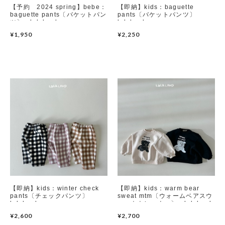
【予約 2024 spring】bebe：
【即納】kids：baguette
baguette pants〔バケットパン
pants〔バケットパンツ〕
ツ〕 lalaland
lalaland
Set up / Salopette / One piece
¥1,950
¥2,250
Leggings / tights
Room wear
Hat / Cap
Socks
Shoes
Bag
【即納】kids：winter check
【即納】kids：warm bear
pants〔チェックパンツ〕
sweat mtm〔ウォームベアスウ
Accessories / Goods
lalaland
ェットトレーナー〕 lalaland
¥2,600
¥2,700