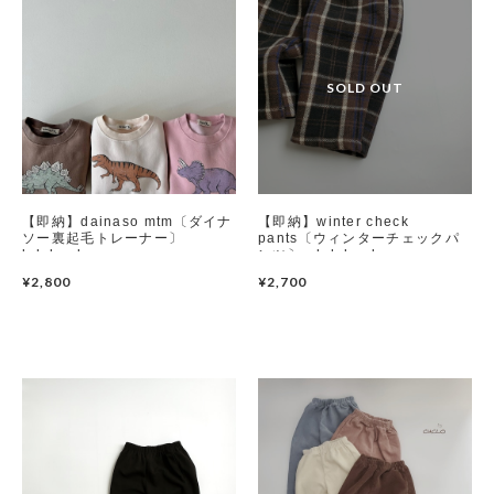
【即納】dainaso mtm〔ダイナ
【即納】winter check
ソー裏起毛トレーナー〕
pants〔ウィンターチェックパ
lalaland
ンツ〕 lalaland
¥2,800
¥2,700