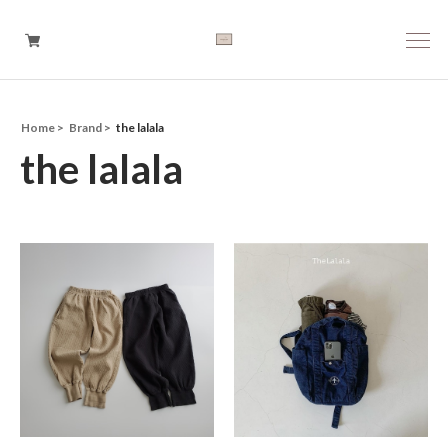
Home
Brand
the lalala
Boys
the lalala
Girls
Baby
Brand
Tops
Bottoms
Outer