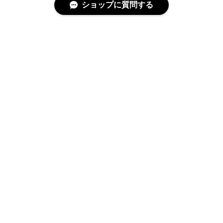
ショップに質問する
特定商取引法に基づく表記
プライバシーポリシー
© cucLo -きゅくろ- │ 韓国子供服 All rights reserved.