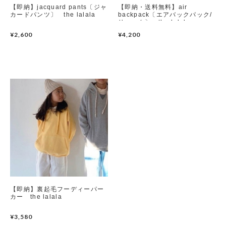
【即納】jacquard pants〔ジャ
【即納・送料無料】air
カードパンツ〕 the lalala
backpack〔エアバックパック/
リュック〕 the lalala
Set up / Salopette / One piece
¥2,600
¥4,200
Leggings / tights
Room wear
Hat / Cap
Socks
Shoes
Bag
【即納】裏起毛フーディーパー
カー the lalala
Accessories / Goods
¥3,580