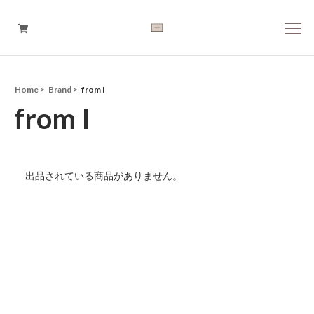
Home
Brand
from I
Boys
from I
Girls
Baby
出品されている商品がありません。
Brand
Tops
Bottoms
Outer