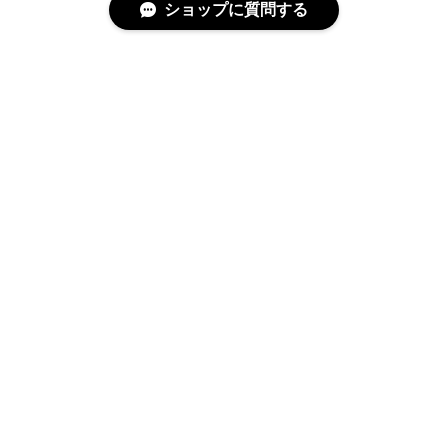
ショップに質問する
特定商取引法に基づく表記
プライバシーポリシー
© cucLo -きゅくろ- │ 韓国子供服 All rights reserved.