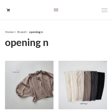
Home
Brand
opening n
Boys
opening n
Girls
Baby
Brand
Tops
Bottoms
Outer