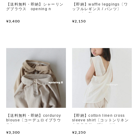
【送料無料・即納】シャーリン
【即納】waffle leggings〔ワ
グブラウス opening n
ッフルレギンス / パンツ〕
openingN
Set up / Salopette / One piece
¥3,400
¥2,150
Leggings / tights
Room wear
Hat / Cap
Socks
Shoes
Bag
【送料無料・即納】corduroy
【即納】cotton linen cross
blouse〔コーデュロイブラウ
sleeve shirt〔コットンリネン
Accessories / Goods
ス〕 opening n
クロススリーブシャツ〕
opening & - vintage -
¥3,300
¥2,250