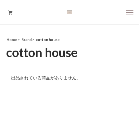
Home
Brand
cotton house
Boys
cotton house
Girls
Baby
出品されている商品がありません。
Brand
Tops
Bottoms
Outer