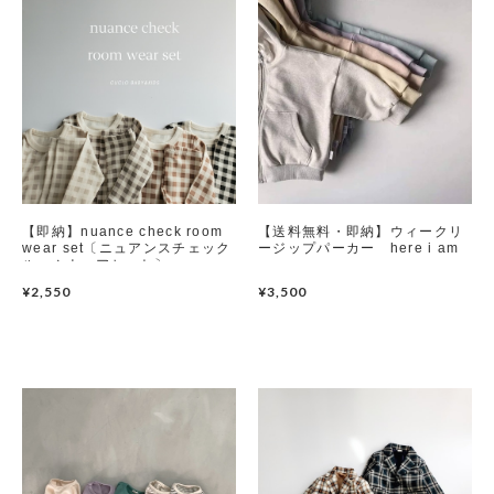
【即納】nuance check room
【送料無料・即納】ウィークリ
wear set〔ニュアンスチェック
ージップパーカー here i am
ルームウェアセット〕
peekaboo
¥2,550
¥3,500