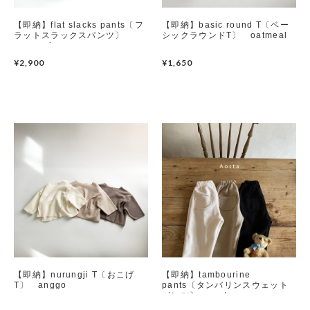
【即納】flat slacks pants〔フ
【即納】basic round T〔ベー
ラットスラックスパンツ〕
シックラウンドT〕 oatmeal
mamami
¥2,900
¥1,650
【即納】nurungji T〔おこげ
【即納】tambourine
T〕 anggo
pants〔タンバリンスウェット
パンツ〕 aosta