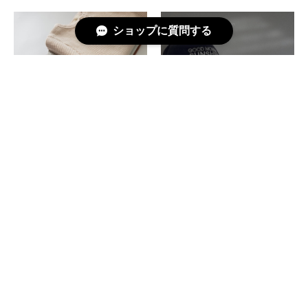
ショップに質問する
【即納】フレンチワッフルトッ
【即納】sunshine cap〔サン
プス monbebe
シャインキャップ〕 digreen
¥2,600
¥2,200