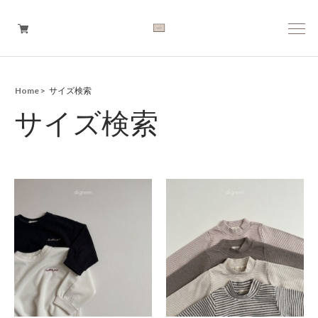
Home
サイズ検索
Boys
サイズ検索
Girls
Baby
Brand
Tops
Bottoms
Outer