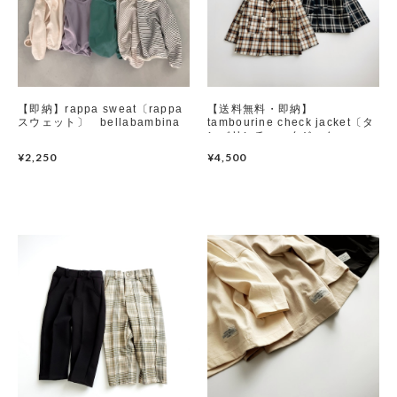
【即納】rappa sweat〔rappa
【送料無料・即納】
スウェット〕 bellabambina
tambourine check jacket〔タ
ンバリンチェックジャケッ
ト〕 mamami
¥2,250
¥4,500