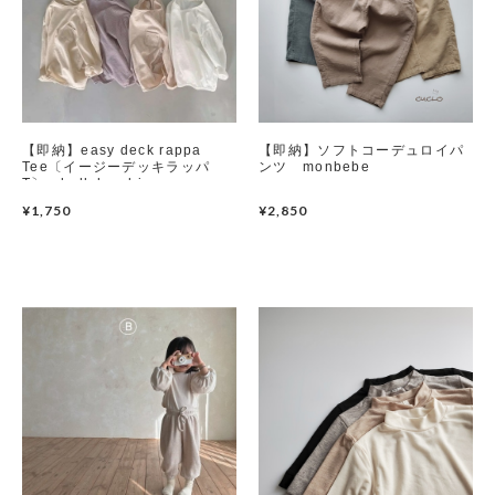
【即納】easy deck rappa
【即納】ソフトコーデュロイパ
Tee〔イージーデッキラッパ
ンツ monbebe
T〕 bellabambina
¥1,750
¥2,850