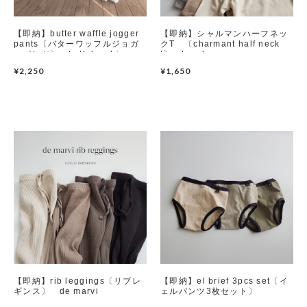
【即納】butter waffle jogger
【即納】シャルマンハーフネッ
pants〔バターワッフルジョガ
クT 〔charmant half neck
ーパンツ〕 bellabambina
t〕 haroharo
¥2,250
¥1,650
【即納】rib leggings〔リブレ
【即納】el brief 3pcs set〔イ
ギンス〕 de marvi
ェルパンツ3枚セット〕
yerooyena