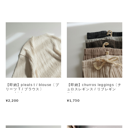
Swimwear
サイズ検索
Gift wrapping
【即納】pleats t / blouse〔プ
【即納】churros leggings〔チ
リーツ T / ブラウス〕
ュロスレギンス / リブレギン
nunubiel
ス〕 anggo
¥2,200
¥1,750