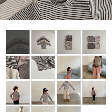
Set up / Salopette / One piece
Leggings / tights
Room wear
Hat / Cap
Socks
Shoes
Bag
Accessories / Goods