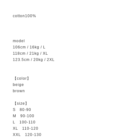
cotton100%
model
106cm / 16kg / L
118cm / 21kg / XL
123.5cm / 20kg / 2XL
【color】
beige
brown
【size】
S 80-90
M 90-100
L 100-110
XL 110-120
XXL 120-130