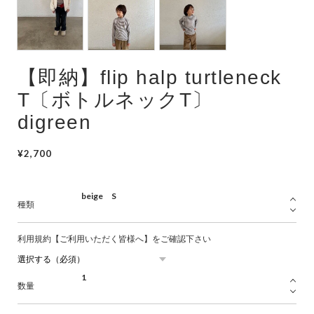
Swimwear
サイズ検索
【即納】flip halp turtleneck
Gift wrapping
T〔ボトルネックT〕
digreen
¥2,700
種類
利用規約【ご利用いただく皆様へ】をご確認下さい
数量