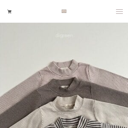
Boys
Girls
Baby
Brand
Tops
Bottoms
Outer