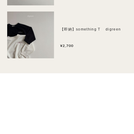
【即納】something T digreen
¥2,700