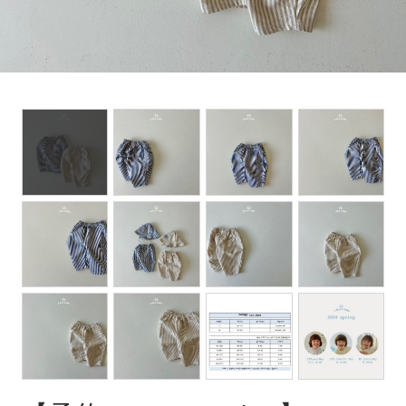
Set up / Salopette / One piece
Leggings / tights
Room wear
Hat / Cap
Socks
Shoes
Bag
Accessories / Goods