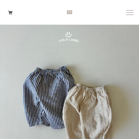
Boys
Girls
Baby
Brand
Tops
Bottoms
Outer