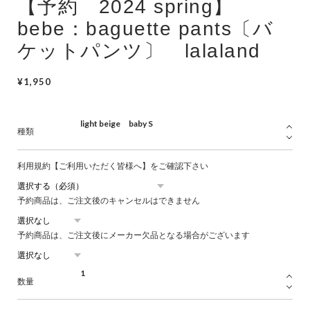
【予約 2024 spring】
Swimwear
bebe：baguette pants〔バ
サイズ検索
ケットパンツ〕 lalaland
Gift wrapping
¥1,950
種類
利用規約【ご利用いただく皆様へ】をご確認下さい
予約商品は、ご注文後のキャンセルはできません
予約商品は、ご注文後にメーカー欠品となる場合がございます
数量