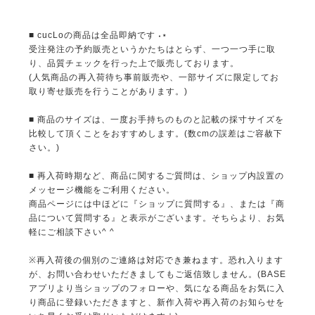
■ cucLoの商品は全品即納です ˖⋆
受注発注の予約販売というかたちはとらず、一つ一つ手に取
り、品質チェックを行った上で販売しております。
(人気商品の再入荷待ち事前販売や、一部サイズに限定してお
取り寄せ販売を行うことがあります。)
■ 商品のサイズは、一度お手持ちのものと記載の採寸サイズを
比較して頂くことをおすすめします。(数cmの誤差はご容赦下
さい。)
■ 再入荷時期など、商品に関するご質問は、ショップ内設置の
メッセージ機能をご利用ください。
商品ページには中ほどに『ショップに質問する』、または『商
品について質問する』と表示がございます。そちらより、お気
軽にご相談下さい^ ^
※再入荷後の個別のご連絡は対応でき兼ねます。恐れ入ります
が、お問い合わせいただきましてもご返信致しません。(BASE
アプリより当ショップのフォローや、気になる商品をお気に入
り商品に登録いただきますと、新作入荷や再入荷のお知らせを