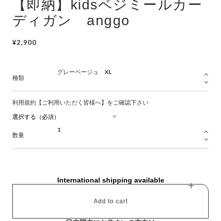
【即納】kidsベジミールカー
Swimwear
ディガン anggo
サイズ検索
¥2,900
Gift wrapping
種類
利用規約【ご利用いただく皆様へ】をご確認下さい
数量
International shipping available
Add to cart