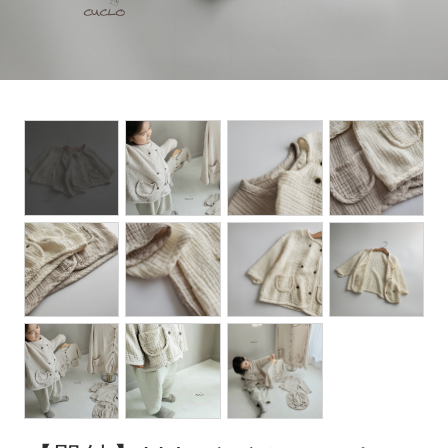
Set up / Salopette / One piece
Leggings / tights
Room wear
Hat / Cap
Socks
Shoes
Bag
Accessories / Goods