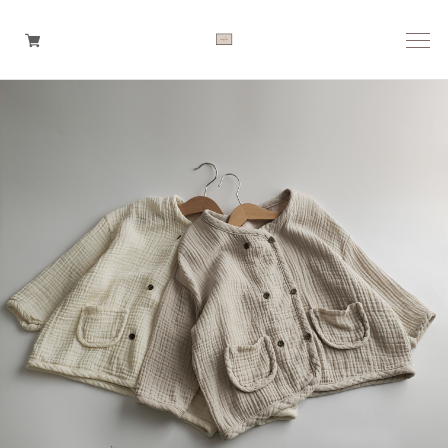
Boys
Girls
Baby
Brand
Tops
Bottoms
Outer