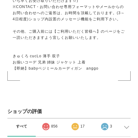
いち早くお受け取りいただけます☆)
※CONTACT・お問い合わせ専用フォーマットやメールからの
お問い合わせへのご返答は、お時間を頂戴しております。(3～
4日程度)ショップ内設置のメッセージ機能をご利用下さい。
その他、ご購入前には【ご利用いただく皆様へ】のページをご
一読いただきますよう宜しくお願いいたします。
きゅくろ cucLo 薄手 双子
お揃いコーデ 兄弟 姉妹 ジャケット 上着
【即納】babyベジミールカーディガン anggo
ショップの評価
すべて
856
17
3