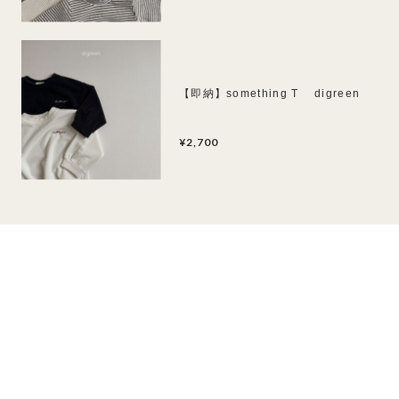
【即納】something T digreen
¥2,700