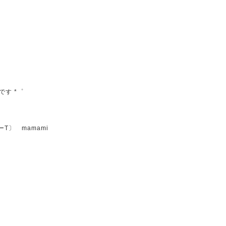
です *゜
ダーT〕 mamami