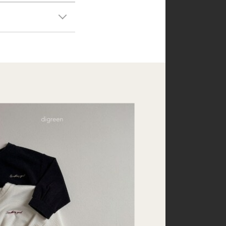
150
160
mom
dad