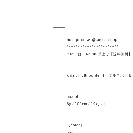
Instagram ≫ @cuclo_shop
*****************************
cucLoは、¥3000以上で【送料無料】
kids：multi border T〔マルチボー
model
6y / 108cm / 19kg / L
【color】
mint