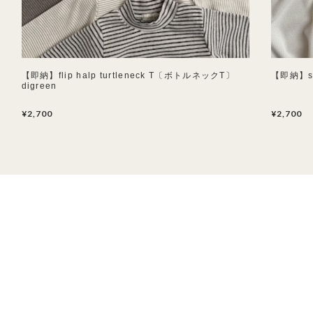
【即納】flip halp turtleneck T〔ボトルネックT〕
【即納】so
digreen
¥2,700
¥2,700