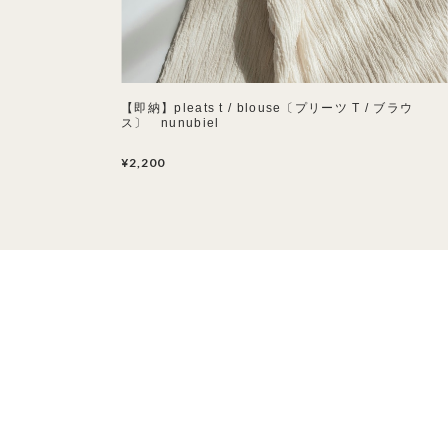
【即納】pleats t / blouse〔プリーツ T / ブラウ
ス〕 nunubiel
¥2,200