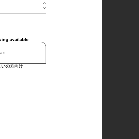
churros
cotton house
cotton zoo
de marvi
digreen
eepple
from I
ping available
go.u
g.blessing
haroharo
art
here i am
hyvaa
まいの方向け
jm snail
lacamel
lalaland
lastella
lindo
lovin
mamami
melonswitch
million dollar baby
minibonbon
mini market
mini robe
miso
monbebe