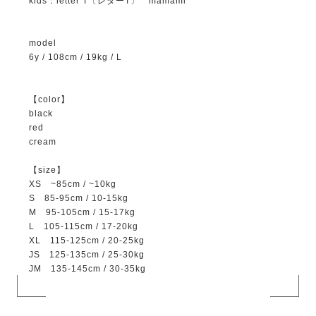
kids：letter T〔レターT〕 mamami
model
6y / 108cm / 19kg / L
【color】
black
red
cream
【size】
XS ~85cm / ~10kg
S 85-95cm / 10-15kg
M 95-105cm / 15-17kg
L 105-115cm / 17-20kg
XL 115-125cm / 20-25kg
JS 125-135cm / 25-30kg
JM 135-145cm / 30-35kg