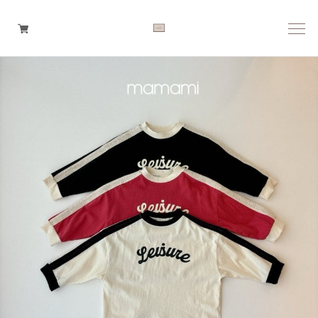
Boys
Girls
Baby
Brand
Tops
Bottoms
Outer