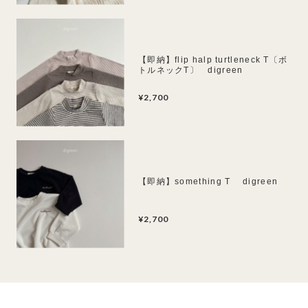
【即納】flip halp turtleneck T〔ボ
トルネックT〕 digreen
¥2,700
【即納】something T digreen
¥2,700