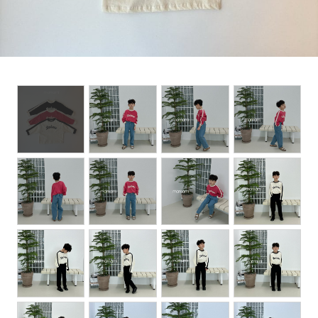
Set up / Salopette / One piece
Leggings / tights
Room wear
Hat / Cap
Socks
Shoes
Bag
Accessories / Goods