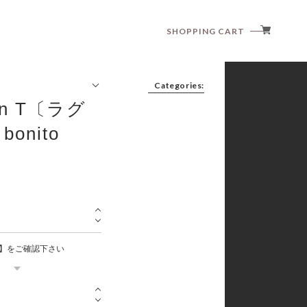
SHOPPING CART
Categories:
an T〔ラグ
onito
anggo
anne shirley
aosta
article
babyzzam
bebeholic
bellabambina
】をご確認下さい
black bean
blanc blanc
boneoune
bonito
brordyjane