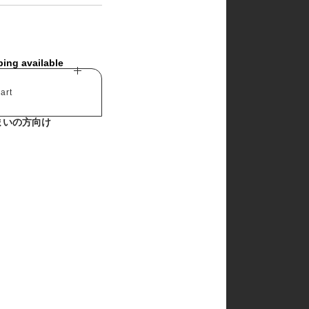
churros
cotton house
cotton zoo
de marvi
digreen
ping available
eepple
from I
go.u
art
g.blessing
haroharo
まいの方向け
here i am
hyvaa
jm snail
lacamel
lalaland
lastella
lindo
lovin
mamami
melonswitch
million dollar baby
minibonbon
mini market
mini robe
miso
monbebe