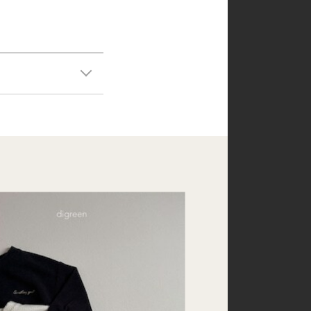
150
160
mom
dad