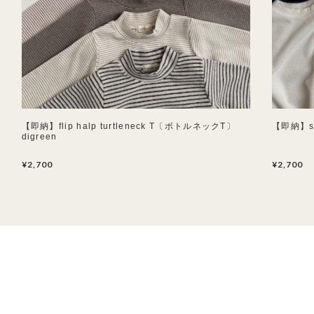
【即納】flip halp turtleneck T〔ボトルネックT〕
【即納】so
digreen
¥2,700
¥2,700