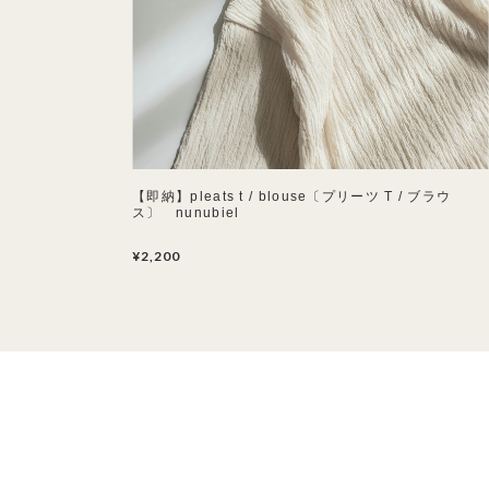
【即納】pleats t / blouse〔プリーツ T / ブラウ
ス〕 nunubiel
¥2,200