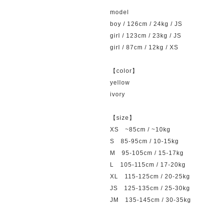
model
boy / 126cm / 24kg / JS
girl / 123cm / 23kg / JS
girl / 87cm / 12kg / XS
【color】
yellow
ivory
【size】
XS ~85cm / ~10kg
S 85-95cm / 10-15kg
M 95-105cm / 15-17kg
L 105-115cm / 17-20kg
XL 115-125cm / 20-25kg
JS 125-135cm / 25-30kg
JM 135-145cm / 30-35kg