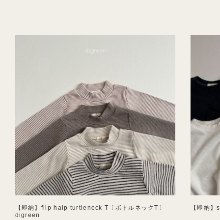
【即納】flip halp turtleneck T〔ボトルネックT〕
【即納】so
digreen