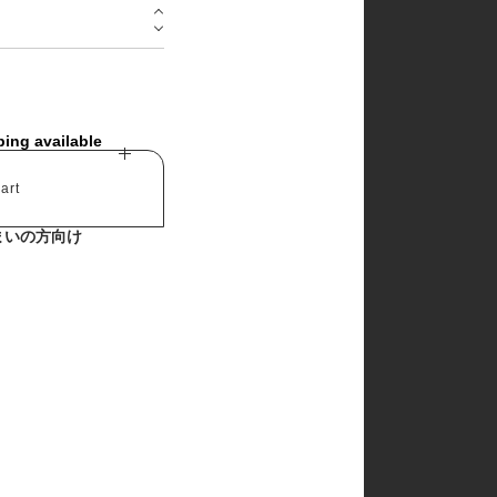
churros
cotton house
cotton zoo
de marvi
digreen
eepple
from I
ping available
go.u
g.blessing
haroharo
art
here i am
hyvaa
まいの方向け
jm snail
lacamel
lalaland
lastella
lindo
lovin
mamami
melonswitch
million dollar baby
minibonbon
mini market
mini robe
miso
monbebe