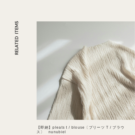
【即納】pleats t / blouse〔プリーツ T / ブラウ
ス〕 nunubiel