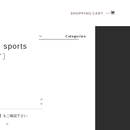
SHOPPING CART
Categories:
sports
 T〕
anggo
anne shirley
aosta
article
babyzzam
bebeholic
bellabambina
black bean
blanc blanc
】をご確認下さい
boneoune
bonito
brordyjane