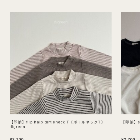
【即納】flip halp turtleneck T〔ボトルネックT〕
【即納】so
digreen
¥2,700
¥2,700