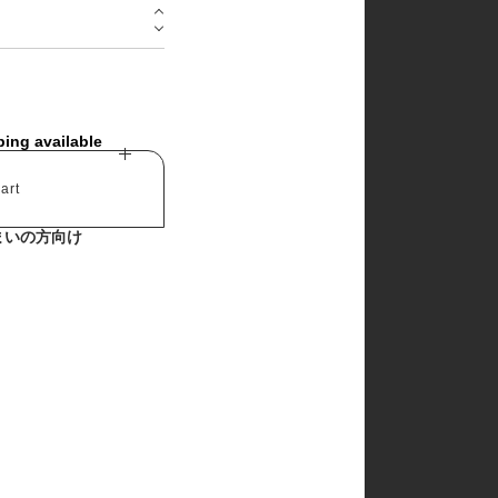
churros
cotton house
cotton zoo
de marvi
digreen
eepple
from I
ping available
go.u
g.blessing
haroharo
art
here i am
hyvaa
まいの方向け
jm snail
lacamel
lalaland
lastella
lindo
lovin
mamami
melonswitch
million dollar baby
minibonbon
mini market
mini robe
miso
monbebe