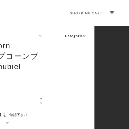
SHOPPING CART
Categories:
rn
ップコーンブ
biel
anggo
anne shirley
aosta
article
babyzzam
bebeholic
bellabambina
black bean
blanc blanc
】をご確認下さい
boneoune
bonito
brordyjane