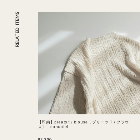
【即納】pleats t / blouse〔プリーツ T / ブラウ
ス〕 nunubiel
¥2,200