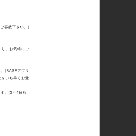
ご容赦下さい。)
より、お気軽にご
(BASEアプリ
せをいち早くお受
す。(3～4日程