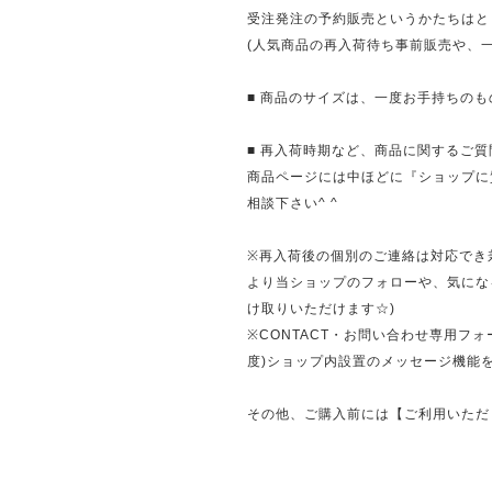
受注発注の予約販売というかたちはと
(人気商品の再入荷待ち事前販売や、
■ 商品のサイズは、一度お手持ちのも
■ 再入荷時期など、商品に関するご
商品ページには中ほどに『ショップに
相談下さい^ ^
※再入荷後の個別のご連絡は対応でき
より当ショップのフォローや、気にな
け取りいただけます☆)
※CONTACT・お問い合わせ専用フ
度)ショップ内設置のメッセージ機能
その他、ご購入前には【ご利用いただ