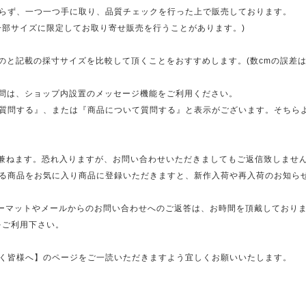
らず、一つ一つ手に取り、品質チェックを行った上で販売しております。
一部サイズに限定してお取り寄せ販売を行うことがあります。)
のと記載の採寸サイズを比較して頂くことをおすすめします。(数cmの誤差は
質問は、ショップ内設置のメッセージ機能をご利用ください。
質問する』、または『商品について質問する』と表示がございます。そちら
兼ねます。恐れ入りますが、お問い合わせいただきましてもご返信致しません。
る商品をお気に入り商品に登録いただきますと、新作入荷や再入荷のお知ら
ォーマットやメールからのお問い合わせへのご返答は、お時間を頂戴しておりま
をご利用下さい。
く皆様へ】のページをご一読いただきますよう宜しくお願いいたします。