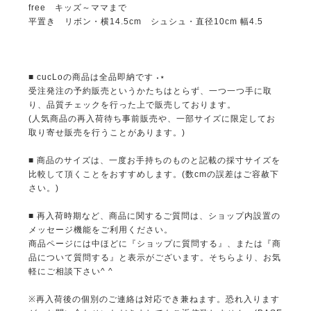
free キッズ～ママまで
平置き リボン・横14.5cm シュシュ・直径10cm 幅4.5
■ cucLoの商品は全品即納です ˖⋆
受注発注の予約販売というかたちはとらず、一つ一つ手に取
り、品質チェックを行った上で販売しております。
(人気商品の再入荷待ち事前販売や、一部サイズに限定してお
取り寄せ販売を行うことがあります。)
■ 商品のサイズは、一度お手持ちのものと記載の採寸サイズを
比較して頂くことをおすすめします。(数cmの誤差はご容赦下
さい。)
■ 再入荷時期など、商品に関するご質問は、ショップ内設置の
メッセージ機能をご利用ください。
商品ページには中ほどに『ショップに質問する』、または『商
品について質問する』と表示がございます。そちらより、お気
軽にご相談下さい^ ^
※再入荷後の個別のご連絡は対応でき兼ねます。恐れ入ります