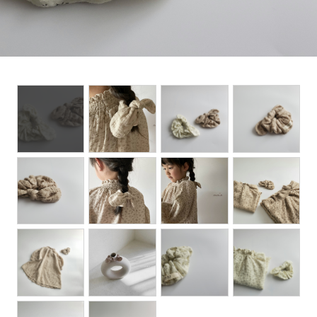
Set up / Salopette / One piece
Leggings / tights
Room wear
Hat / Cap
Socks
Shoes
Bag
Accessories / Goods