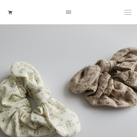
Boys
Girls
Baby
Brand
Tops
Bottoms
Outer