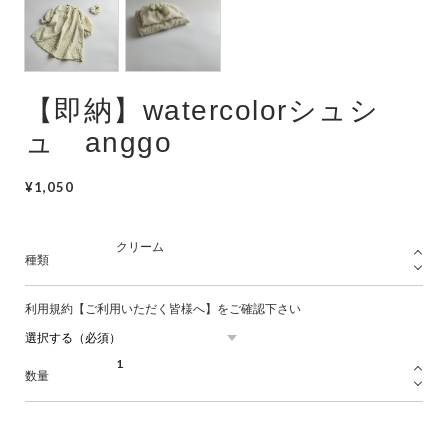
Swimwear
サイズ検索
【即納】watercolorシュシ
Gift wrapping
ュ anggo
¥1,050
種類
利用規約【ご利用いただく皆様へ】をご確認下さい
数量