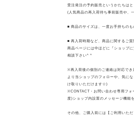
受注発注の予約販売というかたちはと
(人気商品の再入荷待ち事前販売や、
■ 商品のサイズは、一度お手持ちのも
■ 再入荷時期など、商品に関するご
商品ページには中ほどに『ショップに
相談下さい^ ^
※再入荷後の個別のご連絡は対応でき
より当ショップのフォローや、気にな
け取りいただけます☆)
※CONTACT・お問い合わせ専用フ
度)ショップ内設置のメッセージ機能
その他、ご購入前には【ご利用いただ