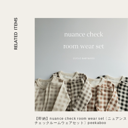
【即納】nuance check room wear set〔ニュアンス
チェックルームウェアセット〕peekaboo