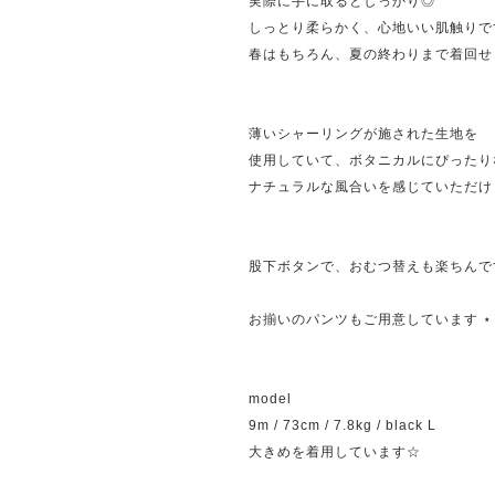
実際に手に取るとしっかり◎
しっとり柔らかく、心地いい肌触りです
春はもちろん、夏の終わりまで着回せ
薄いシャーリングが施された生地を
使用していて、ボタニカルにぴったり
ナチュラルな風合いを感じていただけ
股下ボタンで、おむつ替えも楽ちんです
お揃いのパンツもご用意しています ⋆
model
9m / 73cm / 7.8kg / black L
大きめを着用しています☆