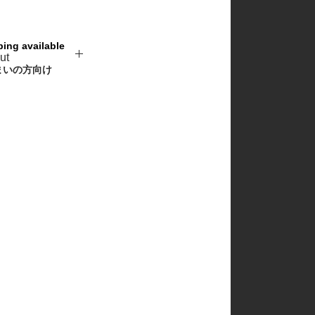
churros
cotton house
cotton zoo
ping available
de marvi
ut
digreen
まいの方向け
eepple
from I
go.u
g.blessing
haroharo
here i am
hyvaa
jm snail
lacamel
lalaland
lastella
lindo
lovin
mamami
melonswitch
million dollar baby
minibonbon
mini market
mini robe
miso
monbebe