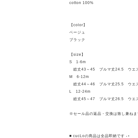
cotton 100%
【color】
ベージュ
ブラック
【size】
S 1-6m
総丈43～45 ブルマ丈24.5 ウエス
M 6-12m
総丈44～46 ブルマ丈25.5 ウエ
L 12-24m
総丈45～47 ブルマ丈26.5 ウエス
※セール品の返品・交換は致し兼ねま
■ cucLoの商品は全品即納です ˖⋆