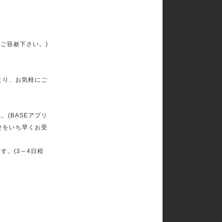
ご容赦下さい。)
より、お気軽にご
(BASEアプリ
せをいち早くお受
す。(3～4日程