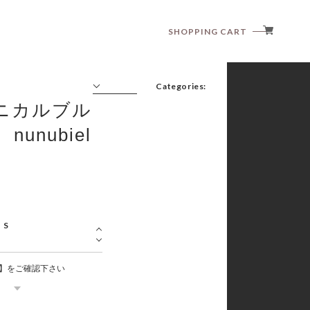
SHOPPING CART
Categories:
ニカルブル
unubiel
anggo
anne shirley
aosta
article
babyzzam
bebeholic
bellabambina
black bean
】をご確認下さい
blanc blanc
boneoune
bonito
brordyjane