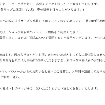
らず、一つ一つ手に取り、品質チェックを行った上で販売しております。
一部サイズに限定してお取り寄せ販売を行うことがあります。)
のと記載の採寸サイズを比較して頂くことをおすすめします。(数cmの誤差は
質問は、ショップ内設置のメッセージ機能をご利用ください。
質問する』、または『商品について質問する』と表示がございます。そちら
兼ねます。恐れ入りますが、お問い合わせいただきましてもご返信致しません。
る商品をお気に入り商品に登録いただきますと、新作入荷や再入荷のお知ら
ォーマットやメールからのお問い合わせへのご返答は、お時間を頂戴しておりま
をご利用下さい。
く皆様へ】のページをご一読いただきますよう宜しくお願いいたします。