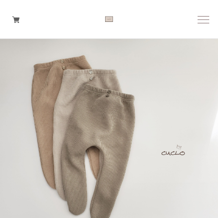
Boys
Girls
Baby
Brand
Tops
Bottoms
Outer