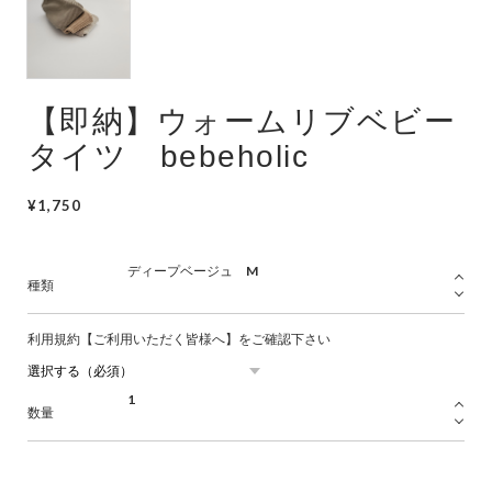
Swimwear
サイズ検索
【即納】ウォームリブベビー
Gift wrapping
タイツ bebeholic
¥1,750
種類
利用規約【ご利用いただく皆様へ】をご確認下さい
数量