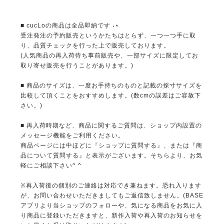
■ cucLoの商品は全品即納です ˖⋆
受注発注の予約販売というかたちはとらず、一つ一つ手に取
り、品質チェックを行った上で販売しております。
(人気商品の再入荷待ち事前販売や、一部サイズに限定してお
取り寄せ販売を行うことがあります。)
■ 商品のサイズは、一度お手持ちのものと記載の採寸サイズを
比較して頂くことをおすすめします。(数cmの誤差はご容赦下
さい。)
■ 再入荷時期など、商品に関するご質問は、ショップ内設置の
メッセージ機能をご利用ください。
商品ページには中ほどに『ショップに質問する』、または『商
品について質問する』と表示がございます。そちらより、お気
軽にご相談下さい^ ^
※再入荷後の個別のご連絡は対応でき兼ねます。恐れ入ります
が、お問い合わせいただきましてもご返信致しません。(BASE
アプリより当ショップのフォローや、気になる商品をお気に入
り商品に登録いただきますと、新作入荷や再入荷のお知らせを