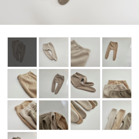
Set up / Salopette / One piece
Leggings / tights
Room wear
Hat / Cap
Socks
Shoes
Bag
Accessories / Goods