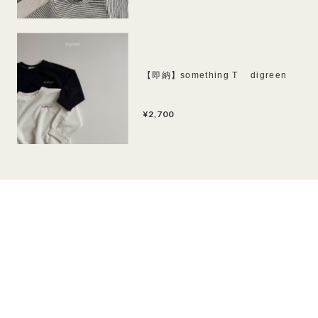
【即納】something T digreen
¥2,700