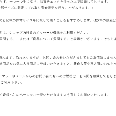
らず、一つ一つ手に取り、品質チェックを行った上で販売しております。
一部サイズに限定してお取り寄せ販売を行うことがあります。)
のと記載の採寸サイズを比較して頂くことをおすすめします。(数cmの誤差は
質問は、ショップ内設置のメッセージ機能をご利用ください。
質問する』、または『商品について質問する』と表示がございます。そちら
兼ねます。恐れ入りますが、お問い合わせいただきましてもご返信致しません。
る商品をお気に入り商品に登録いただきますと、新作入荷や再入荷のお知ら
ォーマットやメールからのお問い合わせへのご返答は、お時間を頂戴しておりま
をご利用下さい。
く皆様へ】のページをご一読いただきますよう宜しくお願いいたします。