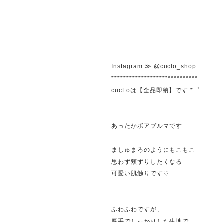
Instagram ≫ @cuclo_shop
*****************************
cucLoは【全品即納】です *゜
あったかボアブルマです
ましゅまろのようにもこもこ
思わず頬ずりしたくなる
可愛い肌触りです♡
ふわふわですが、
厚手でしっかりした生地で