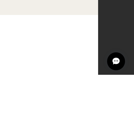
 -きゅくろ- │ 韓国子供服 All rights reserved.