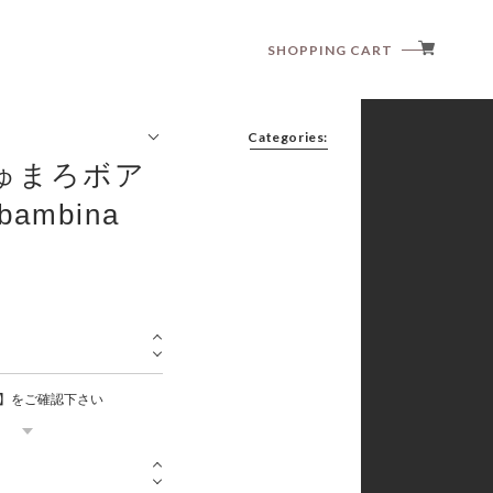
SHOPPING CART
Categories:
ゅまろボア
bambina
anggo
anne shirley
aosta
article
babyzzam
bebeholic
bellabambina
】をご確認下さい
black bean
blanc blanc
boneoune
bonito
brordyjane