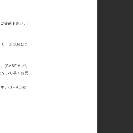
150
160
mom
dad
ご容赦下さい。)
より、お気軽にご
(BASEアプリ
せをいち早くお受
す。(3～4日程