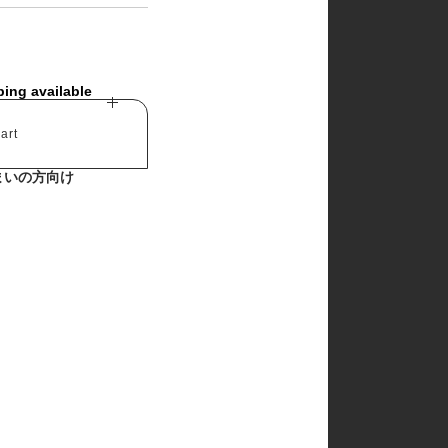
churros
cotton house
cotton zoo
de marvi
digreen
ping available
eepple
from I
go.u
art
g.blessing
haroharo
まいの方向け
here i am
hyvaa
jm snail
lacamel
lalaland
lastella
lindo
lovin
mamami
melonswitch
million dollar baby
minibonbon
mini market
mini robe
miso
monbebe