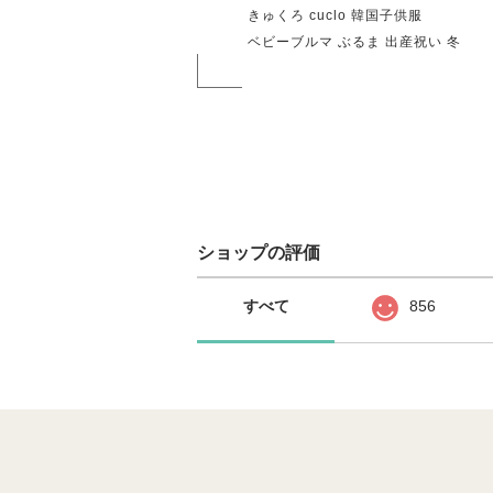
きゅくろ cuclo 韓国子供服
ベビーブルマ ぶるま 出産祝い 冬
ショップの評価
すべて
856