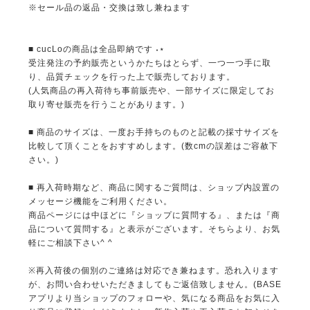
※セール品の返品・交換は致し兼ねます
■ cucLoの商品は全品即納です ˖⋆
受注発注の予約販売というかたちはとらず、一つ一つ手に取
り、品質チェックを行った上で販売しております。
(人気商品の再入荷待ち事前販売や、一部サイズに限定してお
取り寄せ販売を行うことがあります。)
■ 商品のサイズは、一度お手持ちのものと記載の採寸サイズを
比較して頂くことをおすすめします。(数cmの誤差はご容赦下
さい。)
■ 再入荷時期など、商品に関するご質問は、ショップ内設置の
メッセージ機能をご利用ください。
商品ページには中ほどに『ショップに質問する』、または『商
品について質問する』と表示がございます。そちらより、お気
軽にご相談下さい^ ^
※再入荷後の個別のご連絡は対応でき兼ねます。恐れ入ります
が、お問い合わせいただきましてもご返信致しません。(BASE
アプリより当ショップのフォローや、気になる商品をお気に入