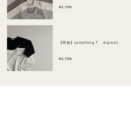
¥2,700
【即納】something T digreen
¥2,700