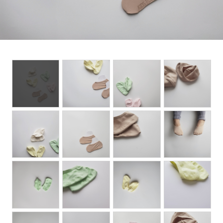
Set up / Salopette / One piece
Leggings / tights
Room wear
Hat / Cap
Socks
Shoes
Bag
Accessories / Goods