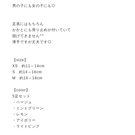
男の子にも女の子にも◎
足底にはもちろん
かかとにも滑り止めが付いていて
脱げてきません^^
薄手ですが丈夫です◎
【size】
XS 約11～14cm
S 約14～16cm
M 約16～18cm
【color】
5足セット
・ベージュ
・ミントグリーン
・レモン
・アイボリー
・ライトピンク