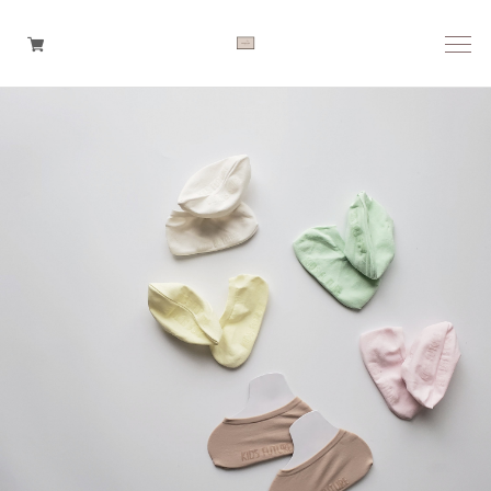
Boys
Girls
Baby
Brand
Tops
Bottoms
Outer