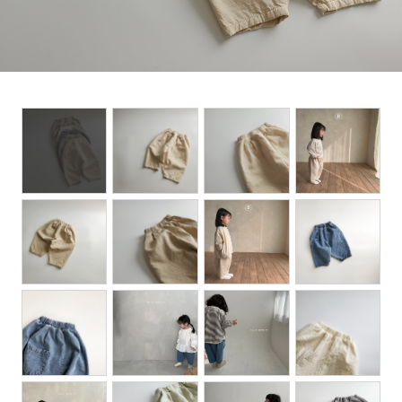
Set up / Salopette / One piece
Leggings / tights
Room wear
Hat / Cap
Socks
Shoes
Bag
Accessories / Goods