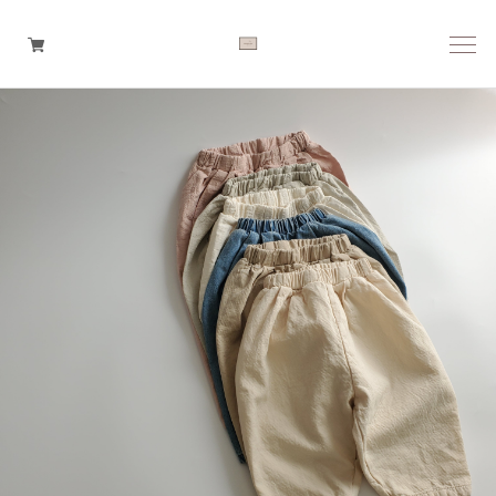
Boys
Girls
Baby
Brand
Tops
Bottoms
Outer