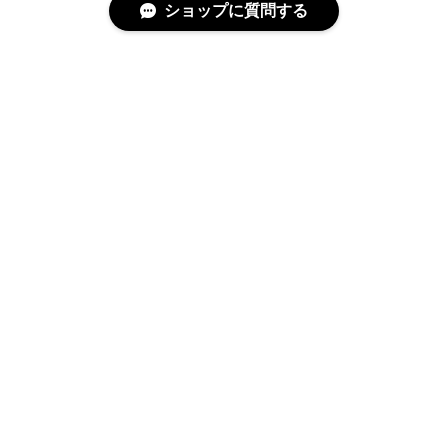
ショップに質問する
特定商取引法に基づく表記
プライバシーポリシー
© cucLo -きゅくろ- │ 韓国子供服 All rights reserved.