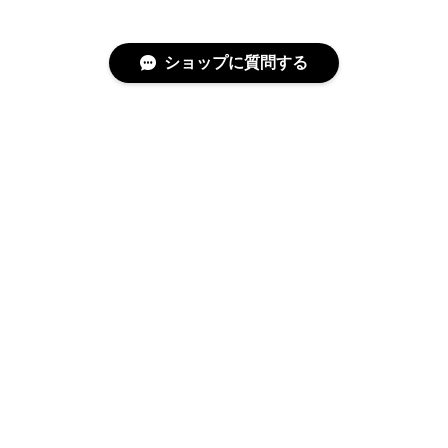
ショップに質問する
特定商取引法に基づく表記
プライバシーポリシー
© cucLo -きゅくろ- │ 韓国子供服 All rights reserved.