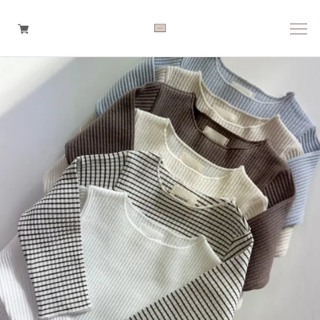
Boys
Girls
Baby
Brand
Tops
Bottoms
Outer