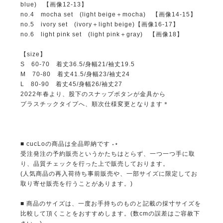
blue) 【画像12-13】
no.4 mocha set (light beige＋mocha) 【画像14-15】
no.5 ivory set (ivory＋light beige)【画像16-17】
no.6 light pink set (light pink＋gray) 【画像18】
【size】
S 60-70 着丈36.5/身幅21/袖丈19.5
M 70-80 着丈41.5/身幅23/袖丈24
L 80-90 着丈45/身幅26/袖丈27
2022年春より、股下のスナップボタンが金具から
プラスチックタイプへ、順次仕様変更となります＊
■ cucLoの商品は全品即納です ˖⋆
受注発注の予約販売というかたちはとらず、一つ一つ手に取
り、品質チェックを行った上で販売しております。
(人気商品の再入荷待ち事前販売や、一部サイズに限定してお
取り寄せ販売を行うことがあります。)
■ 商品のサイズは、一度お手持ちのものと記載の採寸サイズを
比較して頂くことをおすすめします。(数cmの誤差はご容赦下