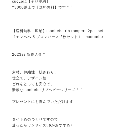
cucLoは【全品即納】
¥3000以上で【送料無料】です *゜
【送料無料・即納】monbebe rib rompers 2pcs set
〔モンベベ リブロンパース 2枚セット〕 monbebe
2023ss 新作入荷 *゜
素材、伸縮性、肌ざわり、
仕立て、デザイン性…
どれをとっても安心で、
素敵なmonbebeリブベビーシリーズ *゜
プレゼントにも喜んでいただけます
タイトめのつくりですので
迷ったらワンサイズupがおすすめ♩