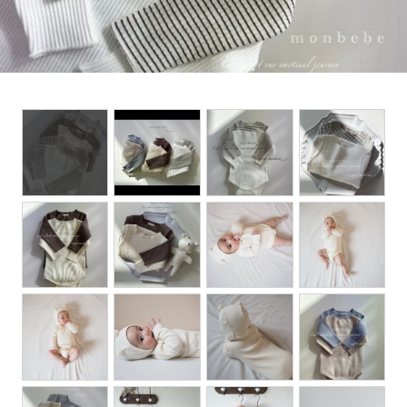
Set up / Salopette / One piece
Leggings / tights
Room wear
Hat / Cap
Socks
Shoes
Bag
Accessories / Goods