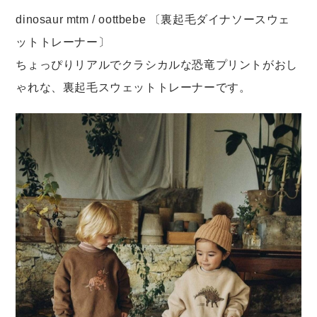
dinosaur mtm / oottbebe 〔裏起毛ダイナソースウェ
Set up / Salopette / One piece
ットトレーナー〕
ちょっぴりリアルでクラシカルな恐竜プリントがおし
Leggings / tights
ゃれな、裏起毛スウェットトレーナーです。
Room wear
Hat / Cap
Socks
Shoes
Bag
Accessories / Goods