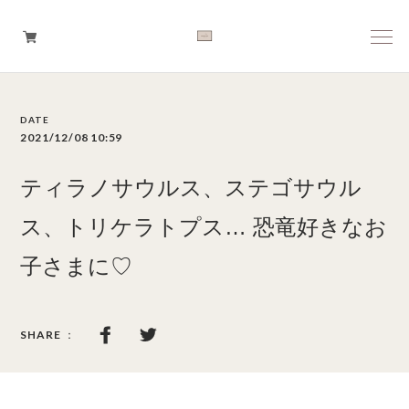
Boys
2021/12/08 10:59
Girls
ティラノサウルス、ステゴサウル
Baby
ス、トリケラトプス… 恐竜好きなお
子さまに♡
Brand
Tops
Bottoms
Outer