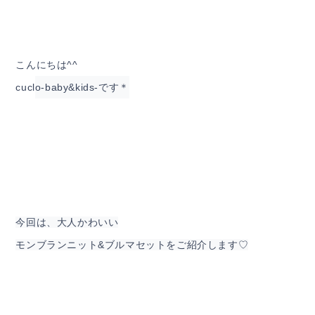
Set up / Salopette / One piece
こんにちは^^
Leggings / tights
cucl
o-baby&kids-です＊
Room wear
Hat / Cap
Socks
Shoes
今回は、大人かわいい
モンブランニット&ブルマセットをご紹介します♡
Bag
Accessories / Goods