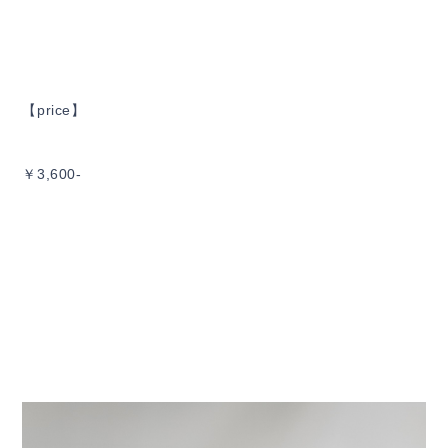
【price】
￥3,600-