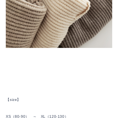
【size】
XS（80-90） ～ XL（120-130）