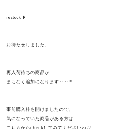
Set up / Salopette / One piece
restock ❥
Leggings / tights
Room wear
お待たせしました。
Hat / Cap
Socks
再入荷待ちの商品が
まもなく追加になります～～!!!
Shoes
Bag
事前購入枠も開けましたので、
Accessories / Goods
気になっていた商品がある方は
こちらからcheckしてみてくださいね♡