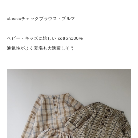
Set up / Salopette / One piece
classicチェックブラウス
・ブルマ
Leggings / tights
ベビー・キッズに嬉しい cotton100%
Room wear
通気性がよく夏場も大活躍しそう
Hat / Cap
Socks
Shoes
Bag
Accessories / Goods