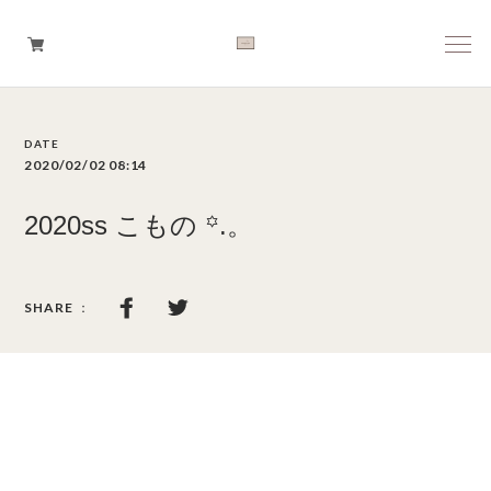
Boys
2020/02/02 08:14
Girls
2020ss こもの ꙳.。
Baby
Brand
Tops
Bottoms
Outer