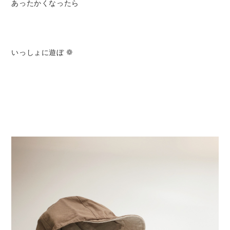
あったかくなったら
Set up / Salopette / One piece
Leggings / tights
いっしょに遊ぼ
❁
Room wear
Hat / Cap
Socks
Shoes
Bag
Accessories / Goods