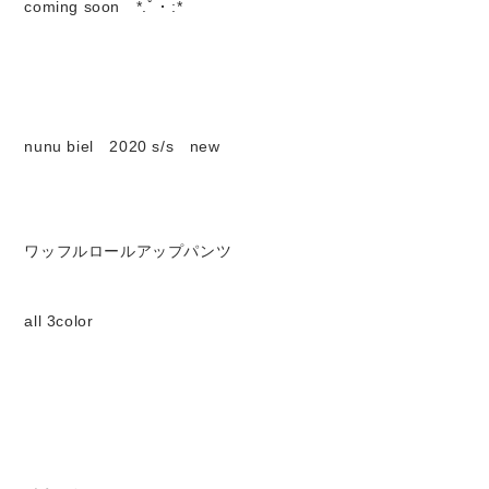
coming soon *.ﾟ・:*
Set up / Salopette / One piece
Leggings / tights
nunu biel 2020 s/s new
Room wear
Hat / Cap
ワッフルロールアップパンツ
Socks
all 3color
Shoes
Bag
Accessories / Goods