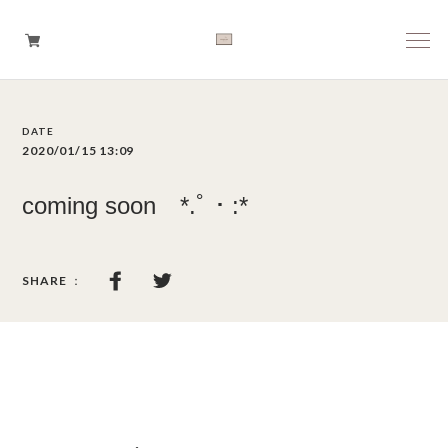
Boys
2020/01/15 13:09
Girls
coming soon *.ﾟ・:*
Baby
Brand
Tops
Bottoms
Outer